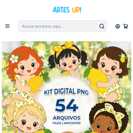
PT, ENG, ESP
|
Escolha seu idioma. Change the language. Cambia el
idioma.
◁
Início
Kit Digital
Kit Digital PNG Menina Limão Siciliano Baby