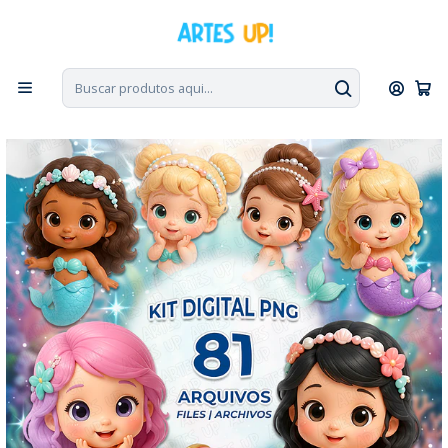
PT, ENG, ESP
|
Escolha seu idioma. Change the language. Cambia el
idioma.
◁
Início
Kit Digital
Kit Digital PNG Sereia Fofa Baby