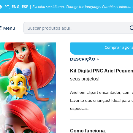
PT, ENG, ESP
|
Escolha seu idioma. Change the language. Cambia el idioma.
Kit Digital 
Menu
Comprar agor
DESCRIÇÃO ↓
Kit Digital PNG Ariel Peque
seus projetos!
Ariel em clipart encantador, com 
favorito das crianças! Ideal para
especiais.
Como funciona: