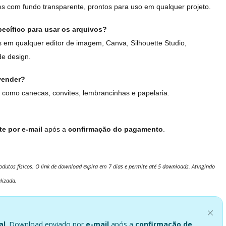
s com fundo transparente, prontos para uso em qualquer projeto.
ecífico para usar os arquivos?
em qualquer editor de imagem, Canva, Silhouette Studio,
de design.
vender?
 como canecas, convites, lembrancinhas e papelaria.
e por e-mail
após a
confirmação do pagamento
.
dutos físicos. O link de download expira em 7 dias e permite até 5 downloads. Atingindo
lizada.
al
. Download enviado por
e-mail
após a
confirmação de