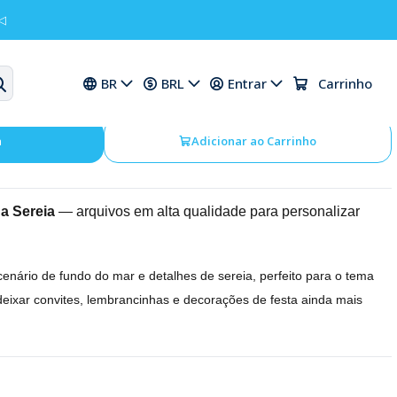
◁
PNG Ariel Pequena Sereia
BR
BRL
Entrar
Carrinho
a
Adicionar ao Carrinho
na Sereia
— arquivos em alta qualidade para personalizar
cenário de fundo do mar e detalhes de sereia, perfeito para o tema
 deixar convites, lembrancinhas e decorações de festa ainda mais