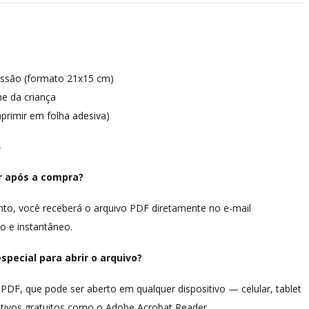
ssão (formato 21x15 cm)
e da criança
primir em folha adesiva)
S
ir após a compra?
o, você receberá o arquivo PDF diretamente no e-mail
o e instantâneo.
pecial para abrir o arquivo?
PDF, que pode ser aberto em qualquer dispositivo — celular, tablet
ivos gratuitos como o Adobe Acrobat Reader.