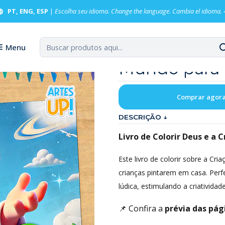
ndo para imprimir
PT, ENG, ESP
|
Escolha seu idioma. Change the language. Cambia el idioma.
Livro de Col
Menu
Mundo para 
Comprar agor
DESCRIÇÃO ↓
Livro de Colorir Deus e a
Este livro de colorir sobre a Cr
crianças pintarem em casa. Perf
lúdica, estimulando a criativid
📌 Confira a
prévia das pág