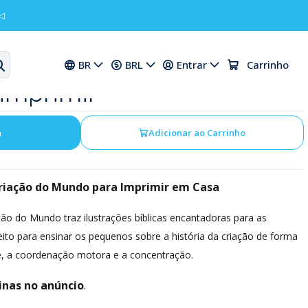
◁
orir Deus e a Criação do
BR
BRL
Entrar
Carrinho
imprimir
a
Adicionar ao Carrinho
 Criação do Mundo para Imprimir em Casa
iação do Mundo traz ilustrações bíblicas encantadoras para as
eito para ensinar os pequenos sobre a história da criação de forma
ade, a coordenação motora e a concentração.
inas no anúncio
.