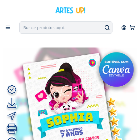
PT, ENG, ESP
|
Escolha seu idioma. Change the language. Cambia el
idioma.
◁
Início
Convites Digitais
Aniversário
Convites sem Foto
Convite Digital Aniversário Luluca