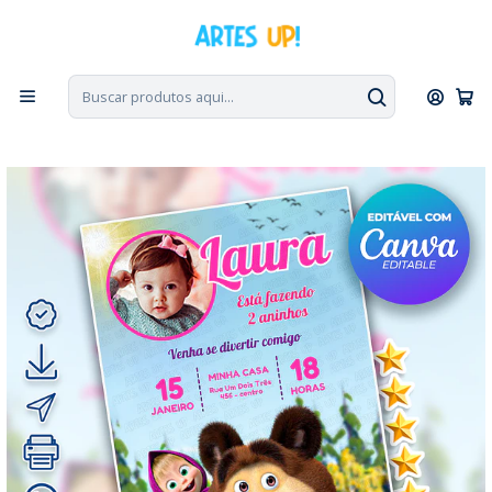
PT, ENG, ESP
|
Escolha seu idioma. Change the language. Cambia el
idioma.
◁
Início
Convites Digitais
Aniversário
Convites com Foto
Convite Digital Aniversário Masha e o Urso com Foto