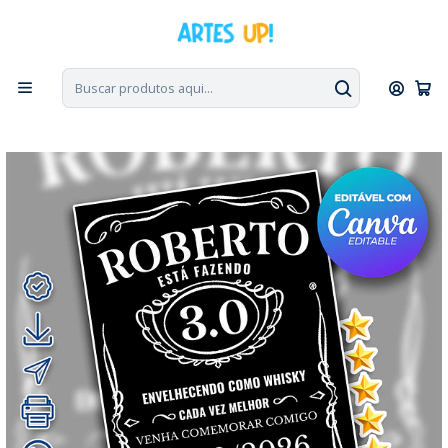
PT, ENG, ESP
|
Escolha seu idioma. Change the language. Cambia el
idioma.
◁
Início
Convites Digitais
Aniversário
Convites sem Foto
Convite de Aniversário rótulo Whisky Jack Daniels