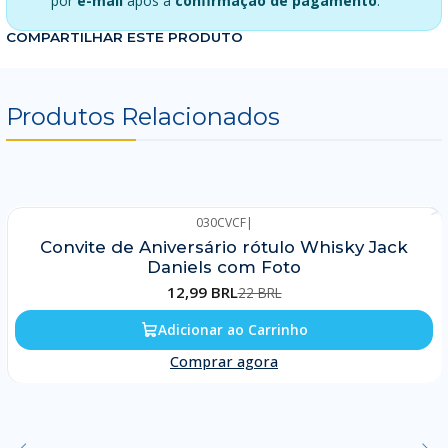
por
e-mail
após a
confirmação de pagamento
.
COMPARTILHAR ESTE PRODUTO
Produtos Relacionados
030CVCF
|
-41%
Convite de Aniversário rótulo Whisky Jack
Daniels com Foto
12,99 BRL
22 BRL
Adicionar ao Carrinho
Comprar agora