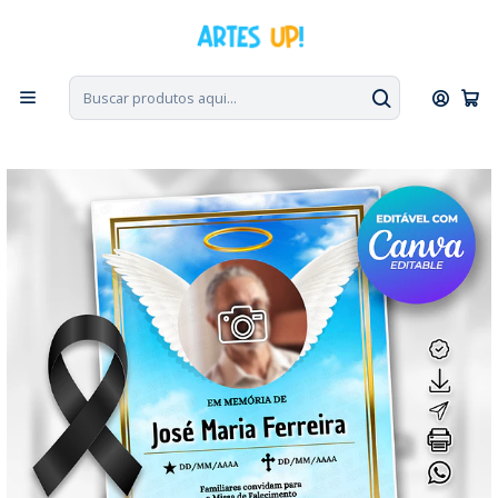
PT, ENG, ESP
|
Escolha seu idioma. Change the language. Cambia el
idioma.
◁
Início
Homenagem de Falecimento
7° Dia
Convite Missa de Sétimo Dia com foto