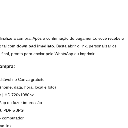
 finalize a compra. Após a confirmação do pagamento, você receberá
igital com
download imediato
. Basta abrir o link, personalizar os
o final, pronto para enviar pelo WhatsApp ou imprimir.
compra:
itável no Canva gratuito
(nome, data, hora, local e foto)
de | HD 720x1080px
App ou fazer impressão.
G, PDF e JPG
 e computador
mo link