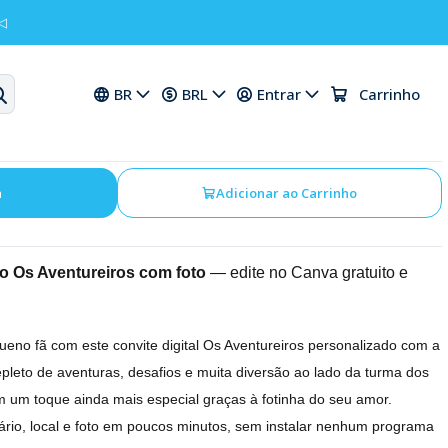
◁
niversário Os Aventureiros
BR
BRL
Entrar
Carrinho
a
Adicionar ao Carrinho
rio Os Aventureiros com foto
— edite no Canva gratuito e
ueno fã com este convite digital Os Aventureiros personalizado com a
epleto de aventuras, desafios e muita diversão ao lado da turma dos
m um toque ainda mais especial graças à fotinha do seu amor.
ário, local e foto em poucos minutos, sem instalar nenhum programa