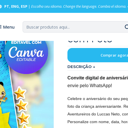
 de Aniversário Os Aventureiros com Foto
PT, ENG, ESP
|
Escolha seu idioma. Change the language. Cambia el idioma.
Convite de A
Menu
com Foto
Comprar agor
DESCRIÇÃO ↓
Convite digital de aniversá
envie pelo WhatsApp!
Celebre o aniversário do seu peq
foto da criança aniversariante. R
Aventureiros do Luccas Neto, co
Personalize com nome, data, hor