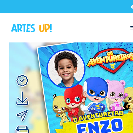
Início
Convites Digitais
Aniversário
Convites com Foto
Convite