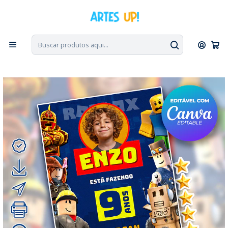
PT, ENG, ESP
|
Escolha seu idioma. Change the language. Cambia el
idioma.
◁
Início
Convites Digitais
Aniversário
Convites com Foto
Convite Digital Aniversário Roblox com Foto