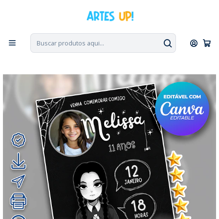
PT, ENG, ESP
|
Escolha seu idioma. Change the language. Cambia el
idioma.
◁
Início
Convites Digitais
Aniversário
Convites com Foto
Convite Digital Aniversário Wandinha Addams com Foto