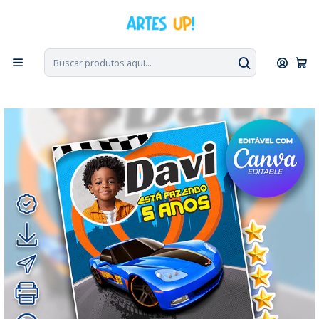
PT, ENG, ESP
|
Escolha seu idioma. Change the language. Cambia el
idioma.
◁
Início
Convites Digitais
Aniversário
Convites com Foto
Convite Digital Aniversário Hot Wheels com Foto