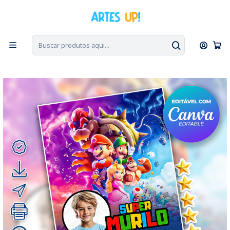
PT, ENG, ESP
|
Escolha seu idioma. Change the language. Cambia el
idioma.
◁
Início
Convites Digitais
Aniversário
Convites com Foto
Convite Digital Aniversário Super Mario Bros com Foto