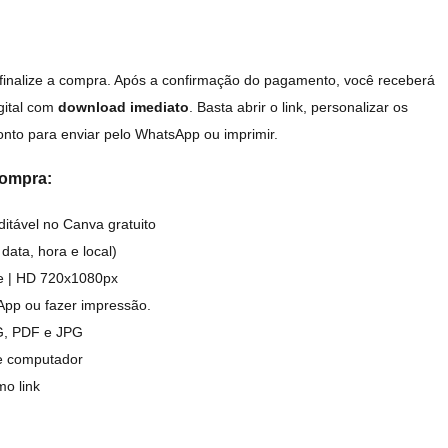
 finalize a compra. Após a confirmação do pagamento, você receberá
igital com
download imediato
. Basta abrir o link, personalizar os
ronto para enviar pelo WhatsApp ou imprimir.
compra:
itável no Canva gratuito
data, hora e local)
de | HD 720x1080px
App ou fazer impressão.
G, PDF e JPG
 e computador
mo link