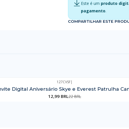
Este é um
produto digit
pagamento
.
COMPARTILHAR ESTE PROD
127CVSF
|
vite Digital Aniversário Skye e Everest Patrulha Ca
12,99 BRL
22 BRL