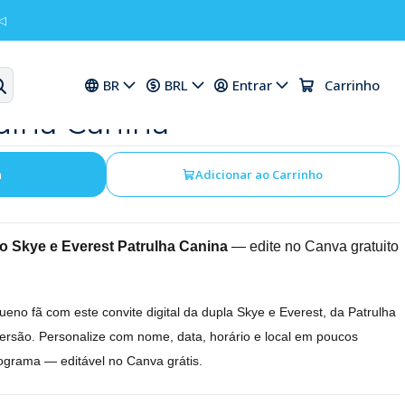
◁
tal Aniversário Skye e
BR
BRL
Entrar
Carrinho
ulha Canina
a
Adicionar ao Carrinho
rio Skye e Everest Patrulha Canina
— edite no Canva gratuito
ueno fã com este convite digital da dupla Skye e Everest, da Patrulha
versão. Personalize com nome, data, horário e local em poucos
ograma — editável no Canva grátis.