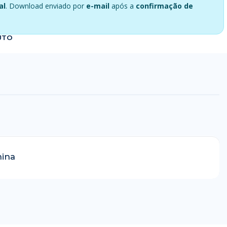
al
. Download enviado por
e-mail
após a
confirmação de
UTO
nina