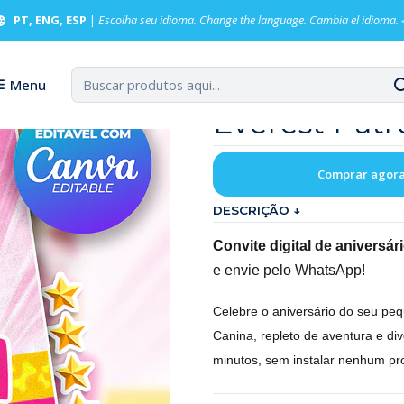
Digital Aniversário Skye e Everest Patrulha Canina
PT, ENG, ESP
|
Escolha seu idioma. Change the language. Cambia el idioma.
Convite Digi
Menu
Everest Patr
Comprar agor
DESCRIÇÃO ↓
Convite digital de aniversá
e envie pelo WhatsApp!
Celebre o aniversário do seu peq
Canina, repleto de aventura e di
minutos, sem instalar nenhum pr