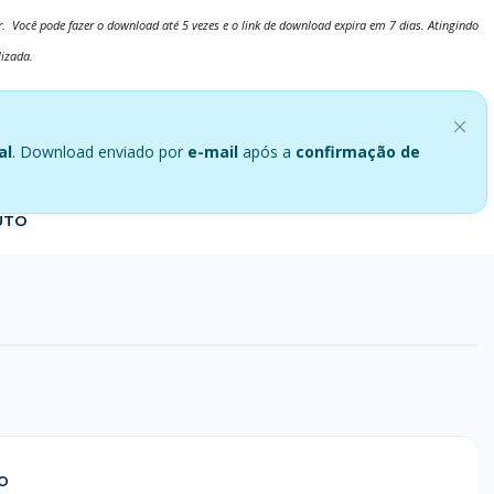
. Você pode fazer o download até 5 vezes e o link de download expira em 7 dias. Atingindo
lizada.
al
. Download enviado por
e-mail
após a
confirmação de
UTO
o