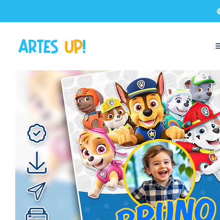
Início
Convites Digitais
Aniversário
Convites com Foto
Convite 