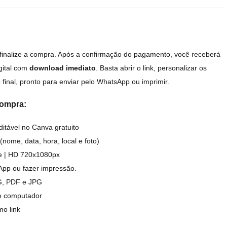
 finalize a compra. Após a confirmação do pagamento, você receberá
igital com
download imediato
. Basta abrir o link, personalizar os
o final, pronto para enviar pelo WhatsApp ou imprimir.
compra:
itável no Canva gratuito
(nome, data, hora, local e foto)
de | HD 720x1080px
App ou fazer impressão.
G, PDF e JPG
 e computador
mo link