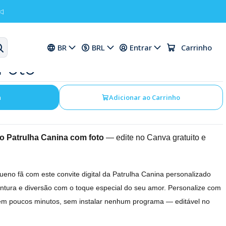
◁
tal Aniversário Patrulha
BR
BRL
Entrar
Carrinho
Foto
a
Adicionar ao Carrinho
rio Patrulha Canina com foto
— edite no Canva gratuito e
ueno fã com este convite digital da Patrulha Canina personalizado
entura e diversão com o toque especial do seu amor. Personalize com
o em poucos minutos, sem instalar nenhum programa — editável no