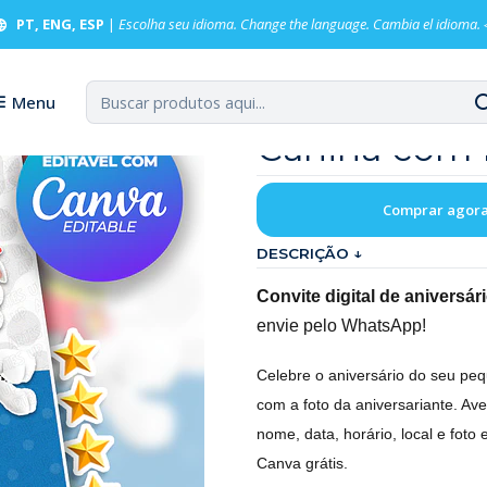
Digital Aniversário Patrulha Canina com Foto
PT, ENG, ESP
|
Escolha seu idioma. Change the language. Cambia el idioma.
Convite Digi
Menu
Canina com 
Comprar agor
DESCRIÇÃO ↓
Convite digital de aniversá
envie pelo WhatsApp!
Celebre o aniversário do seu peq
com a foto da aniversariante. Av
nome, data, horário, local e fot
Canva grátis.