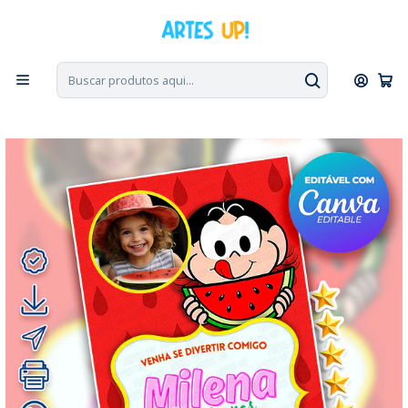
PT, ENG, ESP
|
Escolha seu idioma. Change the language. Cambia el
idioma.
◁
Início
Convites Digitais
Aniversário
Convites com Foto
Convite Aniversário Magali Melancia com foto