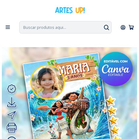
PT, ENG, ESP
|
Escolha seu idioma. Change the language. Cambia el
idioma.
◁
Início
Convites Digitais
Aniversário
Convites com Foto
Convite Digital Aniversário Moana com Foto