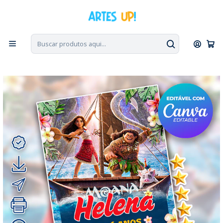
PT, ENG, ESP
|
Escolha seu idioma. Change the language. Cambia el
idioma.
◁
Início
Convites Digitais
Aniversário
Convites sem Foto
Convite Aniversário Moana