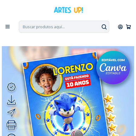
PT, ENG, ESP
|
Escolha seu idioma. Change the language. Cambia el
idioma.
◁
Início
Convites Digitais
Aniversário
Convites com Foto
Convite Digital Aniversário Sonic com Foto