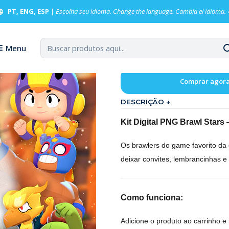
PT, ENG, ESP
|
Escolha seu idioma. Change the language. Cambia el idioma.
Kit Digital 
Menu
Comprar agor
DESCRIÇÃO ↓
Kit Digital PNG Brawl Stars
—
Os brawlers do game favorito da c
deixar convites, lembrancinhas e
Como funciona:
Adicione o produto ao carrinho e