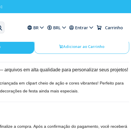
◁
PNG Brawl Stars
BR
BRL
Entrar
Carrinho
a
Adicionar ao Carrinho
 arquivos em alta qualidade para personalizar seus projetos!
riançada em clipart cheio de ação e cores vibrantes! Perfeito para
 decorações de festa ainda mais especiais.
 finalize a compra. Após a confirmação do pagamento, você receberá