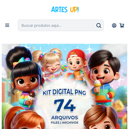
PT, ENG, ESP
|
Escolha seu idioma. Change the language. Cambia el
idioma.
◁
Início
Kit Digital
Kit Digital PNG Crianças Brincando Dia das Crianças