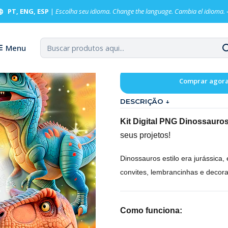
PT, ENG, ESP
|
Escolha seu idioma. Change the language. Cambia el idioma.
Kit Digital 
Menu
Comprar agor
DESCRIÇÃO ↓
Kit Digital PNG Dinossauro
seus projetos!
Dinossauros estilo era jurássica, 
convites, lembrancinhas e decora
Como funciona: