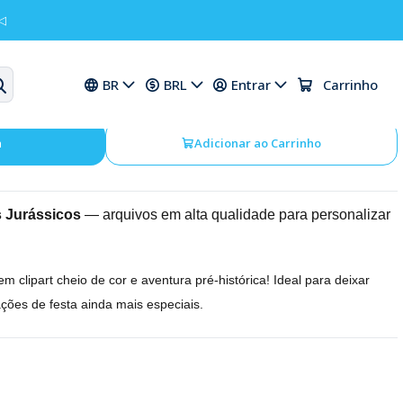
◁
PNG Dinossauros Jurássicos
BR
BRL
Entrar
Carrinho
a
Adicionar ao Carrinho
s Jurássicos
— arquivos em alta qualidade para personalizar
em clipart cheio de cor e aventura pré-histórica! Ideal para deixar
ções de festa ainda mais especiais.