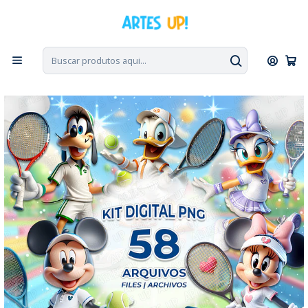
PT, ENG, ESP
|
Escolha seu idioma. Change the language. Cambia el
idioma.
◁
Início
Kit Digital
Kit Digital PNG Disney Tênis