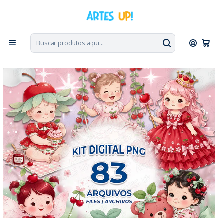
PT, ENG, ESP
|
Escolha seu idioma. Change the language. Cambia el
idioma.
◁
Início
Kit Digital
Kit Digital PNG Menina Cereja Fofa