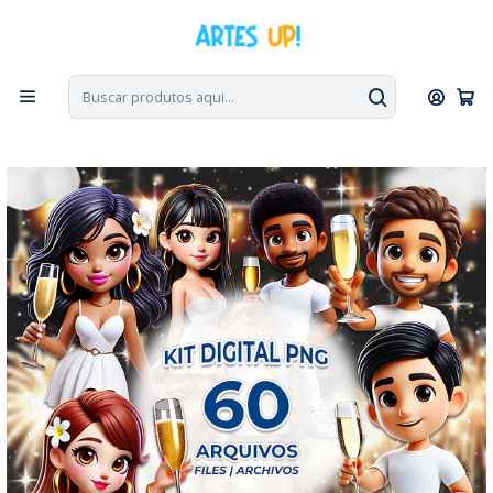
PT, ENG, ESP
|
Escolha seu idioma. Change the language. Cambia el
idioma.
◁
Início
Kit Digital
Kit Digital PNG Personagens Réveillon Ano Novo