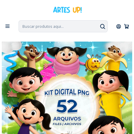
PT, ENG, ESP
|
Escolha seu idioma. Change the language. Cambia el
idioma.
◁
Início
Kit Digital
Kit Digital PNG Show da Luna 3D