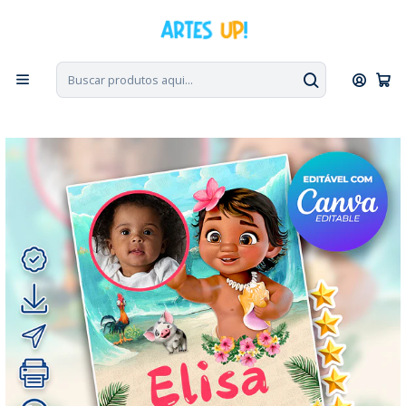
PT, ENG, ESP
|
Escolha seu idioma. Change the language. Cambia el
idioma.
◁
Início
Convites Digitais
Aniversário
Convites com Foto
Convite de Aniversário Moana Baby com Foto