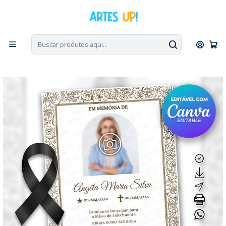
PT, ENG, ESP
|
Escolha seu idioma. Change the language. Cambia el
idioma.
◁
Início
Homenagem de Falecimento
7° Dia
Convite Missa de Sétimo Dia com foto