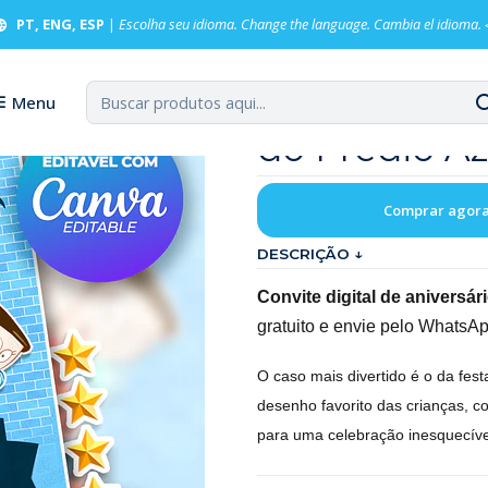
Digital Aniversário Detetives do Prédio Azul DPA com Foto
PT, ENG, ESP
|
Escolha seu idioma. Change the language. Cambia el idioma.
Convite Digi
Menu
do Prédio A
Comprar agor
DESCRIÇÃO ↓
Convite digital de aniversá
gratuito e envie pelo WhatsAp
O caso mais divertido é o da festa
desenho favorito das crianças, c
para uma celebração inesquecíve