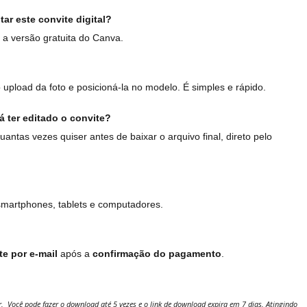
ar este convite digital?
a versão gratuita do Canva.
 upload da foto e posicioná-la no modelo. É simples e rápido.
á ter editado o convite?
uantas vezes quiser antes de baixar o arquivo final, direto pelo
smartphones, tablets e computadores.
e por e-mail
após a
confirmação do pagamento
.
. Você pode fazer o download até 5 vezes e o link de download expira em 7 dias. Atingindo