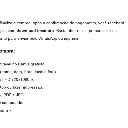
 finalize a compra. Após a confirmação do pagamento, você receberá
igital com
download imediato
. Basta abrir o link, personalizar os
ronto para enviar pelo WhatsApp ou imprimir.
compra:
itável no Canva gratuito
(nome, data, hora, local e foto)
de | HD 720x1080px
App ou fazer impressão.
G, PDF e JPG
 e computador
mo link