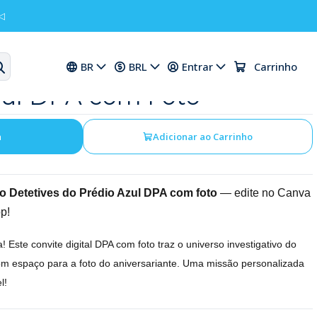
◁
tal Aniversário Detetives
BR
BRL
Entrar
Carrinho
zul DPA com Foto
a
Adicionar ao Carrinho
rio Detetives do Prédio Azul DPA com foto
— edite no Canva
p!
! Este convite digital DPA com foto traz o universo investigativo do
om espaço para a foto do aniversariante. Uma missão personalizada
l!