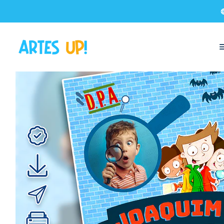
Início
Convites Digitais
Aniversário
Convites com Foto
Convite 