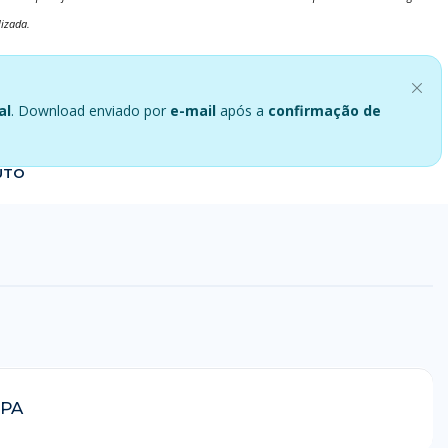
lizada.
al
. Download enviado por
e-mail
após a
confirmação de
UTO
DPA