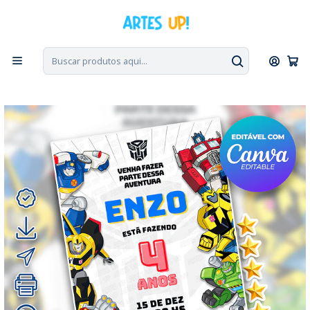
PT, ENG, ESP
|
Escolha seu idioma. Change the language. Cambia el
idioma.
◁
Início
Convites Digitais
Aniversário
Convites sem Foto
Convite Digital Aniversário Transformers